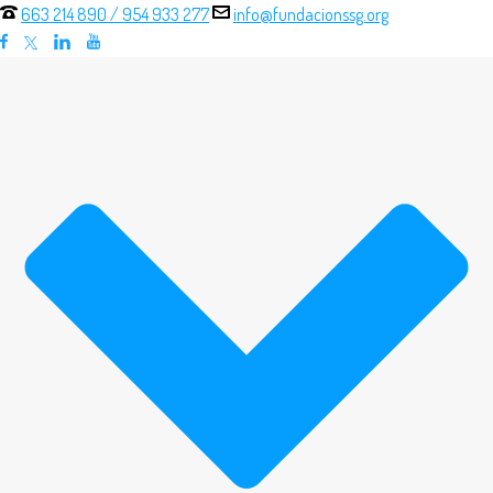
663 214 890
/
954 933 277
info@fundacionssg.org