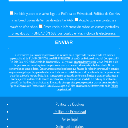
He leído y acepto el aviso legal, la Política de Privacidad, Política de Cookies
y las Condiciones de Ventas de este sitio Web.
Acepto que me contacte a
través de WhatsApp
Deseo recibir información sobre los cursos y estudios
ofrecidos por FUNDACIÓN SSG por cualquier vía, incluida la electrónica.
"Le informamos que sus datos personales se incluirán en un registro de tratamiento de actividades
responsabilidad de FUNDACIÓN SSG, con NIF G-90029299, dirección en Polígono Industrial Cuchipanda C/
Pie Solo Dos, Nº 2 41500 Alcalá de Guadaira (Sevilla), y email
info@fundacionssg.org
y cuya finalidad es la
de gestionar su consulta y/o su compra de cursos como alumno a través de este formulario. No se
contemplan cesión de datos. Conservaremos sus datos hasta que finalice la relación contractual y, durante
los plazos exigidos por ley para atender eventuales responsabilidades finalizada la relación. Se procederá a
tratar los datos de manera lícita, leal, transparente, adecuada, pertinente, limitada, exacta y actualizada.
Puede ejercer su derecho de acceso, rectificación, supresión, portabilidad de sus datos y la limitación u
oposición en las direcciones indicadas. En caso de divergencias, puede presentar una reclamación ante la
Agencia Española de Protección de Datos (www.agpd.es)". Más información del tratamiento en la
Política
de privacidad.
Política de Cookies
Política de Privacidad
Aviso legal
Solicitud de datos