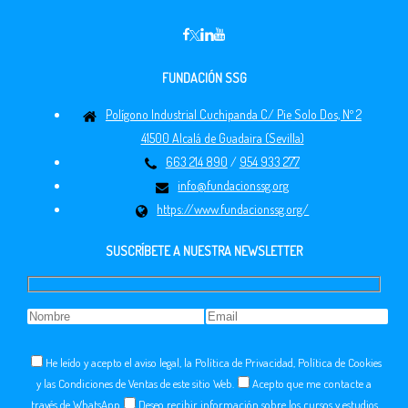
FUNDACIÓN SSG
Polígono Industrial Cuchipanda C/ Pie Solo Dos, Nº 2
41500 Alcalá de Guadaira (Sevilla)
663 214 890
/
954 933 277
info@fundacionssg.org
https://www.fundacionssg.org/
SUSCRÍBETE A NUESTRA NEWSLETTER
He leído y acepto el aviso legal, la Política de Privacidad, Política de Cookies
y las Condiciones de Ventas de este sitio Web.
Acepto que me contacte a
través de WhatsApp
Deseo recibir información sobre los cursos y estudios