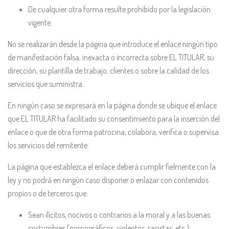
De cualquier otra forma resulte prohibido por la legislación
vigente.
No se realizarán desde la página que introduce el enlace ningún tipo
de manifestación falsa, inexacta o incorrecta sobre EL TITULAR, su
dirección, su plantilla de trabajo, clientes o sobre la calidad de los
servicios que suministra.
En ningún caso se expresará en la página donde se ubique el enlace
que EL TITULAR ha facilitado su consentimiento para la inserción del
enlace o que de otra forma patrocina, colabora, verifica o supervisa
los servicios del remitente.
La página que establezca el enlace deberá cumplir fielmente con la
ley y no podrá en ningún caso disponer o enlazar con contenidos
propios o de terceros que:
Sean ilícitos, nocivos o contrarios a la moral y a las buenas
costumbres (pornográficos, violentos, racistas, etc.);