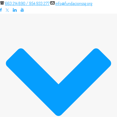
663 214 890
/
954 933 277
info@fundacionssg.org