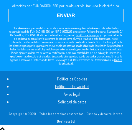
ofrecidos por FUNDACIÓN SSG por cualquier vía, incluida la electrónica.
"Le informamos que sus datos personales se incluirán en un registro de tratamiento de actividades
responsabilidad de FUNDACIÓN SSG, con NIF G-90029299, dirección en Polígono Industrial Cuchipanda C/
Pie Solo Dos, Nº 2 41500 Alcalá de Guadaira (Sevilla), y email
info@fundacionssg.org
y cuya finalidad es la
de gestionar su consulta y/o su compra de cursos como alumno a través de este formulario. No se
contemplan cesión de datos. Conservaremos sus datos hasta que finalice la relación contractual y, durante
los plazos exigidos por ley para atender eventuales responsabilidades finalizada la relación. Se procederá a
tratar los datos de manera lícita, leal, transparente, adecuada, pertinente, limitada, exacta y actualizada.
Puede ejercer su derecho de acceso, rectificación, supresión, portabilidad de sus datos y la limitación u
oposición en las direcciones indicadas. En caso de divergencias, puede presentar una reclamación ante la
Agencia Española de Protección de Datos (www.agpd.es)". Más información del tratamiento en la
Política
de privacidad.
Política de Cookies
Política de Privacidad
Aviso legal
Solicitud de datos
Copyright © 2020 - Todos los derechos reservados - Diseño y desarrollo web:
BusinessGo!