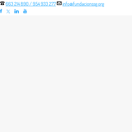
663 214 890
/
954 933 277
info@fundacionssg.org