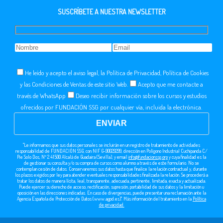
SUSCRÍBETE A NUESTRA NEWSLETTER
He leído y acepto el aviso legal, la Política de Privacidad, Política de Cookies
y las Condiciones de Ventas de este sitio Web.
Acepto que me contacte a
través de WhatsApp
Deseo recibir información sobre los cursos y estudios
ofrecidos por FUNDACIÓN SSG por cualquier vía, incluida la electrónica.
"Le informamos que sus datos personales se incluirán en un registro de tratamiento de actividades
responsabilidad de FUNDACIÓN SSG, con NIF G-90029299, dirección en Polígono Industrial Cuchipanda C/
Pie Solo Dos, Nº 2 41500 Alcalá de Guadaira (Sevilla), y email
info@fundacionssg.org
y cuya finalidad es la
de gestionar su consulta y/o su compra de cursos como alumno a través de este formulario. No se
contemplan cesión de datos. Conservaremos sus datos hasta que finalice la relación contractual y, durante
los plazos exigidos por ley para atender eventuales responsabilidades finalizada la relación. Se procederá a
tratar los datos de manera lícita, leal, transparente, adecuada, pertinente, limitada, exacta y actualizada.
Puede ejercer su derecho de acceso, rectificación, supresión, portabilidad de sus datos y la limitación u
oposición en las direcciones indicadas. En caso de divergencias, puede presentar una reclamación ante la
Agencia Española de Protección de Datos (www.agpd.es)". Más información del tratamiento en la
Política
de privacidad.