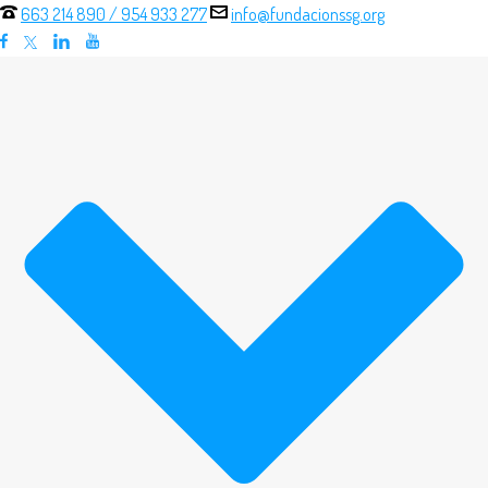
663 214 890
/
954 933 277
info@fundacionssg.org