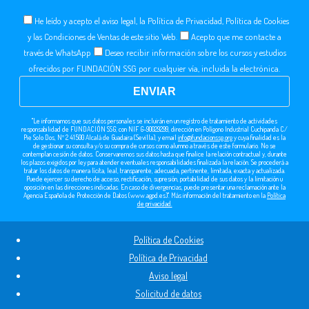
He leído y acepto el aviso legal, la Política de Privacidad, Política de Cookies
y las Condiciones de Ventas de este sitio Web.
Acepto que me contacte a
través de WhatsApp
Deseo recibir información sobre los cursos y estudios
ofrecidos por FUNDACIÓN SSG por cualquier vía, incluida la electrónica.
"Le informamos que sus datos personales se incluirán en un registro de tratamiento de actividades
responsabilidad de FUNDACIÓN SSG, con NIF G-90029299, dirección en Polígono Industrial Cuchipanda C/
Pie Solo Dos, Nº 2 41500 Alcalá de Guadaira (Sevilla), y email
info@fundacionssg.org
y cuya finalidad es la
de gestionar su consulta y/o su compra de cursos como alumno a través de este formulario. No se
contemplan cesión de datos. Conservaremos sus datos hasta que finalice la relación contractual y, durante
los plazos exigidos por ley para atender eventuales responsabilidades finalizada la relación. Se procederá a
tratar los datos de manera lícita, leal, transparente, adecuada, pertinente, limitada, exacta y actualizada.
Puede ejercer su derecho de acceso, rectificación, supresión, portabilidad de sus datos y la limitación u
oposición en las direcciones indicadas. En caso de divergencias, puede presentar una reclamación ante la
Agencia Española de Protección de Datos (www.agpd.es)". Más información del tratamiento en la
Política
de privacidad.
Política de Cookies
Política de Privacidad
Aviso legal
Solicitud de datos