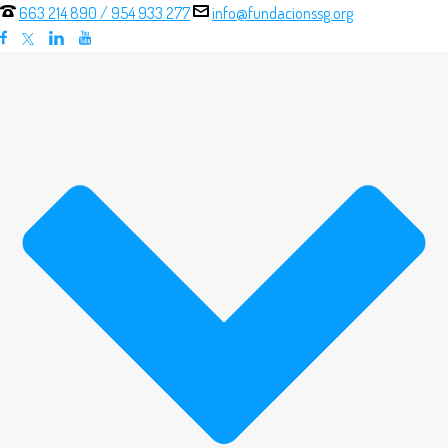
663 214 890
/
954 933 277
info@fundacionssg.org