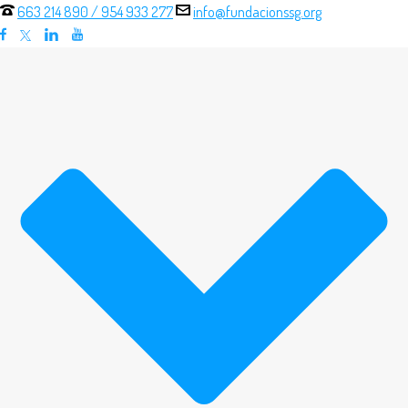
663 214 890
/
954 933 277
info@fundacionssg.org