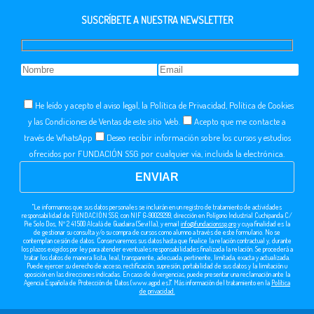
SUSCRÍBETE A NUESTRA NEWSLETTER
He leído y acepto el aviso legal, la Política de Privacidad, Política de Cookies
y las Condiciones de Ventas de este sitio Web.
Acepto que me contacte a
través de WhatsApp
Deseo recibir información sobre los cursos y estudios
ofrecidos por FUNDACIÓN SSG por cualquier vía, incluida la electrónica.
"Le informamos que sus datos personales se incluirán en un registro de tratamiento de actividades
responsabilidad de FUNDACIÓN SSG, con NIF G-90029299, dirección en Polígono Industrial Cuchipanda C/
Pie Solo Dos, Nº 2 41500 Alcalá de Guadaira (Sevilla), y email
info@fundacionssg.org
y cuya finalidad es la
de gestionar su consulta y/o su compra de cursos como alumno a través de este formulario. No se
contemplan cesión de datos. Conservaremos sus datos hasta que finalice la relación contractual y, durante
los plazos exigidos por ley para atender eventuales responsabilidades finalizada la relación. Se procederá a
tratar los datos de manera lícita, leal, transparente, adecuada, pertinente, limitada, exacta y actualizada.
Puede ejercer su derecho de acceso, rectificación, supresión, portabilidad de sus datos y la limitación u
oposición en las direcciones indicadas. En caso de divergencias, puede presentar una reclamación ante la
Agencia Española de Protección de Datos (www.agpd.es)". Más información del tratamiento en la
Política
de privacidad.