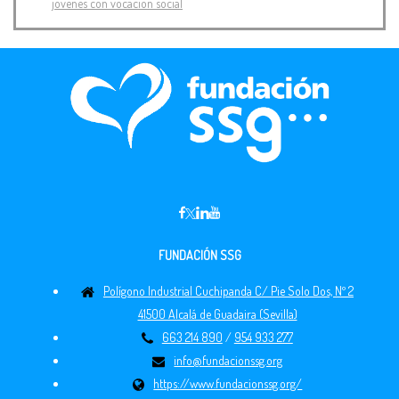
jóvenes con vocación social
FUNDACIÓN SSG
Polígono Industrial Cuchipanda C/ Pie Solo Dos, Nº 2
41500 Alcalá de Guadaira (Sevilla)
663 214 890
/
954 933 277
info@fundacionssg.org
https://www.fundacionssg.org/