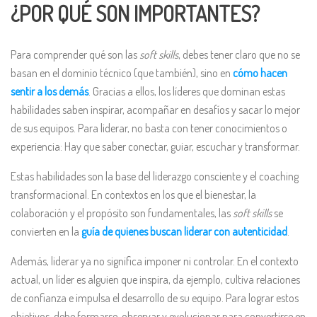
¿POR QUÉ SON IMPORTANTES?
Para comprender qué son las
soft skills
, debes tener claro que no se
basan en el dominio técnico (que también), sino en
cómo hacen
sentir a los demás
. Gracias a ellos, los líderes que dominan estas
habilidades saben inspirar, acompañar en desafíos y sacar lo mejor
de sus equipos. Para liderar, no basta con tener conocimientos o
experiencia: Hay que saber conectar, guiar, escuchar y transformar.
Estas habilidades son la base del liderazgo consciente y el coaching
transformacional. En contextos en los que el bienestar, la
colaboración y el propósito son fundamentales, las
soft skills
se
convierten en la
guía de quienes buscan liderar con autenticidad
.
Además, liderar ya no significa imponer ni controlar. En el contexto
actual, un líder es alguien que inspira, da ejemplo, cultiva relaciones
de confianza e impulsa el desarrollo de su equipo. Para lograr estos
objetivos, debe formarse, observar y evolucionar para convertirse en