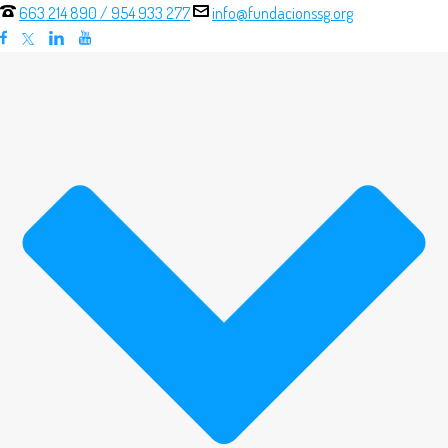
663 214 890
/
954 933 277
info@fundacionssg.org