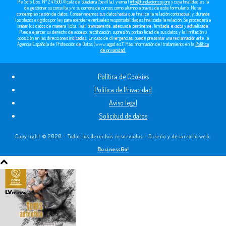
Pie Solo Dos, Nº 2 41500 Alcalá de Guadaira (Sevilla), y email
info@fundacionssg.org
y cuya finalidad es la
de gestionar su consulta y/o su compra de cursos como alumno a través de este formulario. No se
contemplan cesión de datos. Conservaremos sus datos hasta que finalice la relación contractual y, durante
los plazos exigidos por ley para atender eventuales responsabilidades finalizada la relación. Se procederá a
tratar los datos de manera lícita, leal, transparente, adecuada, pertinente, limitada, exacta y actualizada.
Puede ejercer su derecho de acceso, rectificación, supresión, portabilidad de sus datos y la limitación u
oposición en las direcciones indicadas. En caso de divergencias, puede presentar una reclamación ante la
Agencia Española de Protección de Datos (www.agpd.es)". Más información del tratamiento en la
Política
de privacidad.
Política de Cookies
Política de Privacidad
Aviso legal
Solicitud de datos
Copyright © 2020 - Todos los derechos reservados - Diseño y desarrollo web:
BusinessGo!