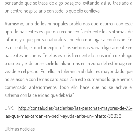
pensando que se trata de algo pasajero, evitando así su traslado a
un centro hospitalario con todo lo que ello conlleva.
Asimismo, uno de los principales problemas que ocurren con este
tipo de pacientes es que no reconocen fácilmente los síntomas de
infarto, ya que, por su naturaleza, pueden dar lugar a confusión. En
este sentido, el doctor explica: “Los síntomas varían ligeramente en
pacientes ancianos. En ellos es más frecuente la sensación de ahogo
o disnea y el dolor se suele localizar más en la zona del estómago en
vez de en el pecho. Por ello, la tolerancia al dolor es mayor dado que
no se asocia con temas cardiacos. Si a esto sumamos lo que hemos
comentado anteriormente, todo ello hace que no se active el
sistema con la celeridad que debería”.
LINK:
http://consalud.es/pacientes/las-personas-mayores-de-75-
las-que-mas-tardan-en-pedir-ayuda-ante-un-infarto-39039
Últimas noticias