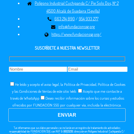
Polígono Industrial Cuchipanda C/ Pie Solo Dos, Nº 2
41500 Alcalá de Guadaira (Sevilla)
663 214 890
/
954 933 277
info@fundacionssg.org
https://www.fundacionssg.org/
SUSCRÍBETE A NUESTRA NEWSLETTER
He leído y acepto el aviso legal, la Política de Privacidad, Política de Cookies
y las Condiciones de Ventas de este sitio Web.
Acepto que me contacte a
través de WhatsApp
Deseo recibir información sobre los cursos y estudios
ofrecidos por FUNDACIÓN SSG por cualquier vía, incluida la electrónica.
"Le informamos que sus datos personales se incluirán en un registro de tratamiento de actividades
responsabilidad de FUNDACIÓN SSG, con NIF G-90029299, dirección en Polígono Industrial Cuchipanda C/