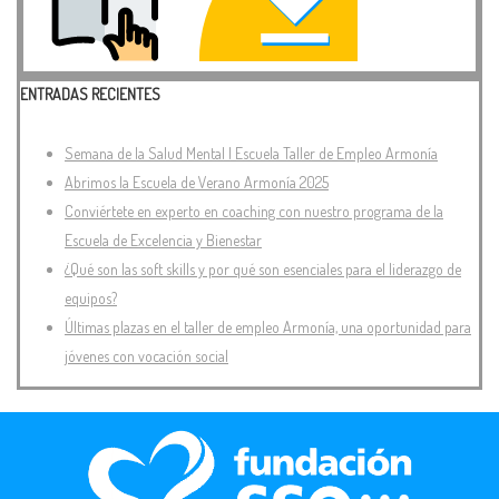
ENTRADAS RECIENTES
Semana de la Salud Mental | Escuela Taller de Empleo Armonía
Abrimos la Escuela de Verano Armonía 2025
Conviértete en experto en coaching con nuestro programa de la
Escuela de Excelencia y Bienestar
¿Qué son las soft skills y por qué son esenciales para el liderazgo de
equipos?
Últimas plazas en el taller de empleo Armonía, una oportunidad para
jóvenes con vocación social