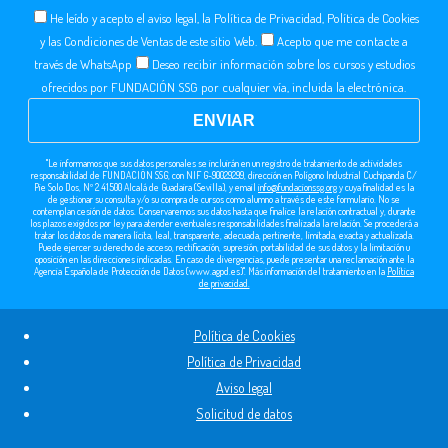
He leído y acepto el aviso legal, la Política de Privacidad, Política de Cookies
y las Condiciones de Ventas de este sitio Web.
Acepto que me contacte a
través de WhatsApp
Deseo recibir información sobre los cursos y estudios
ofrecidos por FUNDACIÓN SSG por cualquier vía, incluida la electrónica.
"Le informamos que sus datos personales se incluirán en un registro de tratamiento de actividades
responsabilidad de FUNDACIÓN SSG, con NIF G-90029299, dirección en Polígono Industrial Cuchipanda C/
Pie Solo Dos, Nº 2 41500 Alcalá de Guadaira (Sevilla), y email
info@fundacionssg.org
y cuya finalidad es la
de gestionar su consulta y/o su compra de cursos como alumno a través de este formulario. No se
contemplan cesión de datos. Conservaremos sus datos hasta que finalice la relación contractual y, durante
los plazos exigidos por ley para atender eventuales responsabilidades finalizada la relación. Se procederá a
tratar los datos de manera lícita, leal, transparente, adecuada, pertinente, limitada, exacta y actualizada.
Puede ejercer su derecho de acceso, rectificación, supresión, portabilidad de sus datos y la limitación u
oposición en las direcciones indicadas. En caso de divergencias, puede presentar una reclamación ante la
Agencia Española de Protección de Datos (www.agpd.es)". Más información del tratamiento en la
Política
de privacidad.
Política de Cookies
Política de Privacidad
Aviso legal
Solicitud de datos