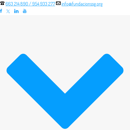
663 214 890
/
954 933 277
info@fundacionssg.org