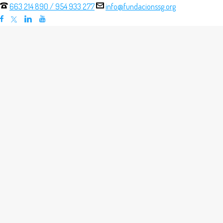
663 214 890
/
954 933 277
info@fundacionssg.org