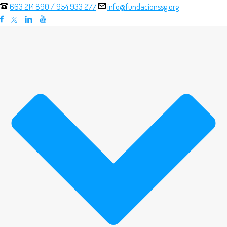
663 214 890
/
954 933 277
info@fundacionssg.org